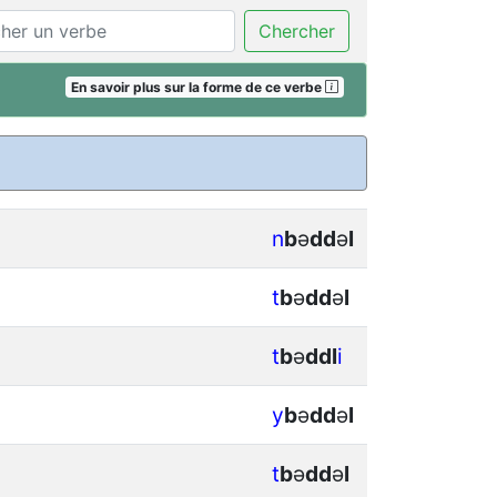
Chercher
En savoir plus sur la forme de ce verbe
n
b
ǝ
d
d
ǝ
l
t
b
ǝ
d
d
ǝ
l
t
b
ǝ
d
d
l
i
y
b
ǝ
d
d
ǝ
l
t
b
ǝ
d
d
ǝ
l