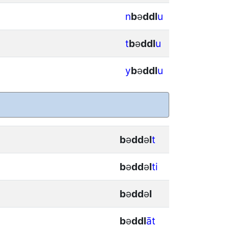
n
b
ǝ
d
d
l
u
t
b
ǝ
d
d
l
u
y
b
ǝ
d
d
l
u
b
ǝ
d
d
ǝ
l
t
b
ǝ
d
d
ǝ
l
ti
b
ǝ
d
d
ǝ
l
b
ǝ
d
d
l
āt