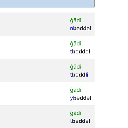
ġādi
n
b
ǝ
d
d
ǝ
l
ġādi
t
b
ǝ
d
d
ǝ
l
ġādi
t
b
ǝ
d
d
l
i
ġādi
y
b
ǝ
d
d
ǝ
l
ġādi
t
b
ǝ
d
d
ǝ
l