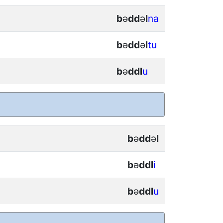
b
ǝ
d
d
ǝ
l
na
b
ǝ
d
d
ǝ
l
tu
b
ǝ
d
d
l
u
b
ǝ
d
d
ǝ
l
b
ǝ
d
d
l
i
b
ǝ
d
d
l
u