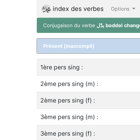
index des verbes
Options
Conjugaison du verbe
بدّل
bǝddǝl
change
Présent (inaccompli)
1ère pers sing :
2ème pers sing (m) :
2ème pers sing (f) :
3ème pers sing (m) :
3ème pers sing (f) :