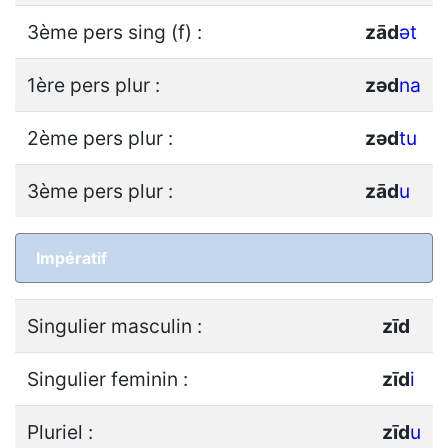
3ème pers sing (f) :
z
ā
d
ǝt
1ère pers plur :
z
ǝ
d
na
2ème pers plur :
z
ǝ
d
tu
3ème pers plur :
z
ā
d
u
Impératif
Singulier masculin :
z
ī
d
Singulier feminin :
z
ī
d
i
Pluriel :
z
ī
d
u