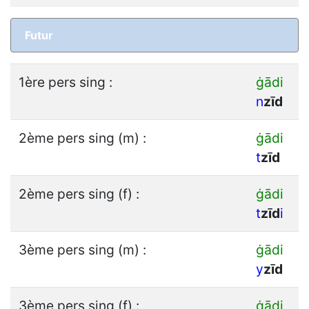
Futur
1ère pers sing :
ġādi
n
z
ī
d
2ème pers sing (m) :
ġādi
t
z
ī
d
2ème pers sing (f) :
ġādi
t
z
ī
d
i
3ème pers sing (m) :
ġādi
y
z
ī
d
3ème pers sing (f) :
ġādi