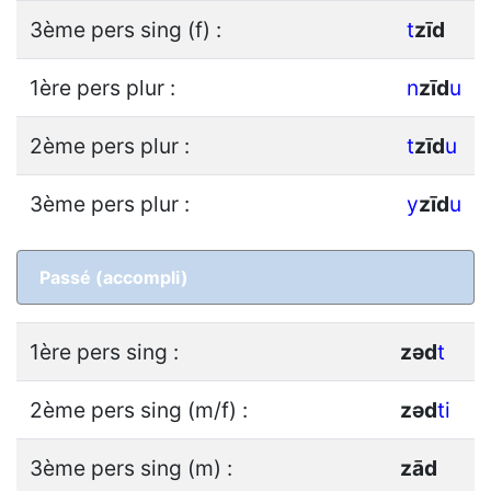
3ème pers sing (f) :
t
z
ī
d
1ère pers plur :
n
z
ī
d
u
2ème pers plur :
t
z
ī
d
u
3ème pers plur :
y
z
ī
d
u
Passé (accompli)
1ère pers sing :
z
ǝ
d
t
2ème pers sing (m/f) :
z
ǝ
d
ti
3ème pers sing (m) :
z
ā
d