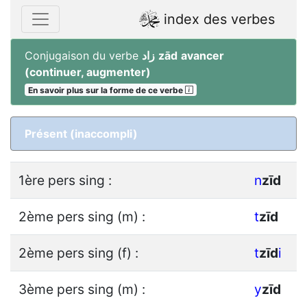
index des verbes
Conjugaison du verbe
زاد
zād
avancer
(continuer, augmenter)
En savoir plus sur la forme de ce verbe
Présent (inaccompli)
1ère pers sing :
n
z
ī
d
2ème pers sing (m) :
t
z
ī
d
2ème pers sing (f) :
t
z
ī
d
i
3ème pers sing (m) :
y
z
ī
d