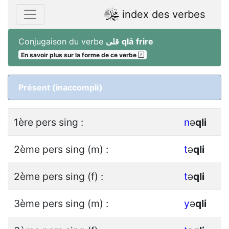
index des verbes
Conjugaison du verbe
قلى
qlā
frire
En savoir plus sur la forme de ce verbe
Présent (inaccompli)
1ère pers sing :
n
ǝ
q
l
i
2ème pers sing (m) :
t
ǝ
q
l
i
2ème pers sing (f) :
t
ǝ
q
l
i
3ème pers sing (m) :
y
ǝ
q
l
i