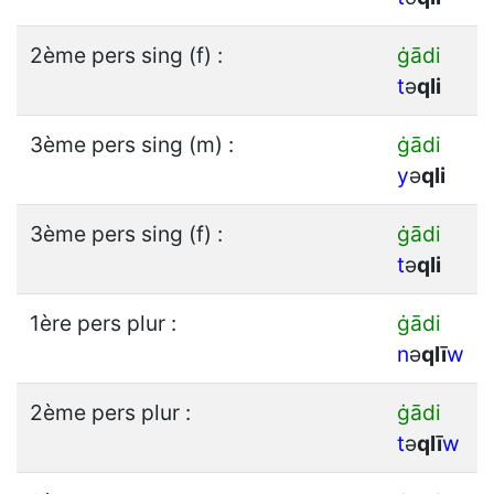
2ème pers sing (f) :
ġādi
t
ǝ
q
l
i
3ème pers sing (m) :
ġādi
y
ǝ
q
l
i
3ème pers sing (f) :
ġādi
t
ǝ
q
l
i
1ère pers plur :
ġādi
n
ǝ
q
l
ī
w
2ème pers plur :
ġādi
t
ǝ
q
l
ī
w