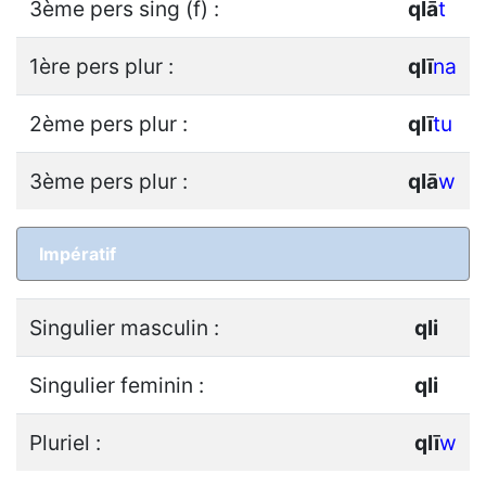
3ème pers sing (f) :
q
l
ā
t
1ère pers plur :
q
l
ī
na
2ème pers plur :
q
l
ī
tu
3ème pers plur :
q
l
ā
w
Impératif
Singulier masculin :
q
l
i
Singulier feminin :
q
l
i
Pluriel :
q
l
ī
w