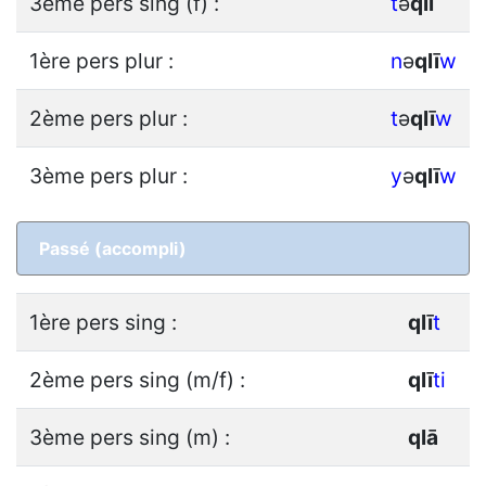
3ème pers sing (f) :
t
ǝ
q
l
i
1ère pers plur :
n
ǝ
q
l
ī
w
2ème pers plur :
t
ǝ
q
l
ī
w
3ème pers plur :
y
ǝ
q
l
ī
w
Passé (accompli)
1ère pers sing :
q
l
ī
t
2ème pers sing (m/f) :
q
l
ī
ti
3ème pers sing (m) :
q
l
ā