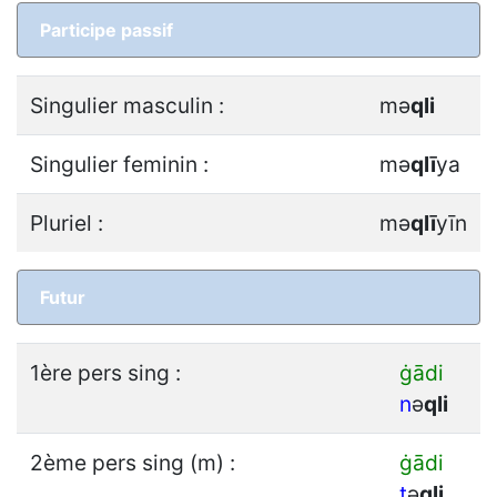
Participe passif
Singulier masculin :
mǝ
q
l
i
Singulier feminin :
mǝ
q
l
ī
ya
Pluriel :
mǝ
q
l
ī
yīn
Futur
1ère pers sing :
ġādi
n
ǝ
q
l
i
2ème pers sing (m) :
ġādi
t
ǝ
q
l
i