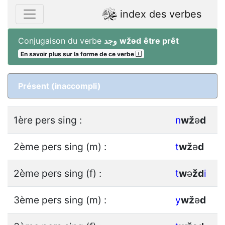
index des verbes
Conjugaison du verbe
وجد
wžǝd
être prêt
En savoir plus sur la forme de ce verbe
Présent (inaccompli)
1ère pers sing :
n
w
ž
ǝ
d
2ème pers sing (m) :
t
w
ž
ǝ
d
2ème pers sing (f) :
t
w
ǝ
ž
d
i
3ème pers sing (m) :
y
w
ž
ǝ
d