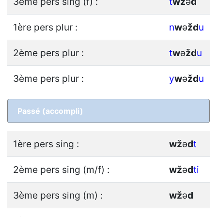
3ème pers sing (f) :
t
w
ž
ǝ
d
1ère pers plur :
n
w
ǝ
ž
d
u
2ème pers plur :
t
w
ǝ
ž
d
u
3ème pers plur :
y
w
ǝ
ž
d
u
Passé (accompli)
1ère pers sing :
w
ž
ǝ
d
t
2ème pers sing (m/f) :
w
ž
ǝ
d
ti
3ème pers sing (m) :
w
ž
ǝ
d