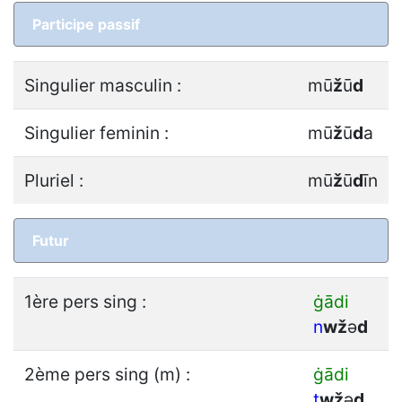
Participe passif
Singulier masculin :
mū
ž
ū
d
Singulier feminin :
mū
ž
ū
d
a
Pluriel :
mū
ž
ū
d
īn
Futur
1ère pers sing :
ġādi
n
w
ž
ǝ
d
2ème pers sing (m) :
ġādi
t
w
ž
ǝ
d