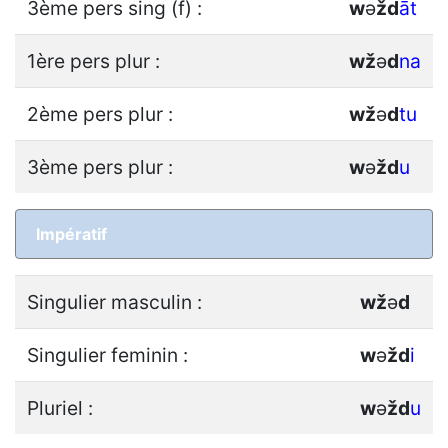
3ème pers sing (f) :
w
ǝ
ž
d
āt
1ère pers plur :
w
ž
ǝ
d
na
2ème pers plur :
w
ž
ǝ
d
tu
3ème pers plur :
w
ǝ
ž
d
u
Impératif
Singulier masculin :
w
ž
ǝ
d
Singulier feminin :
w
ǝ
ž
d
i
Pluriel :
w
ǝ
ž
d
u