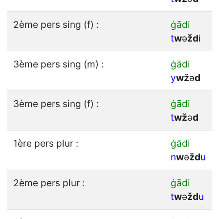
2ème pers sing (f) :
ġādi
t
w
ǝ
ž
d
i
3ème pers sing (m) :
ġādi
y
w
ž
ǝ
d
3ème pers sing (f) :
ġādi
t
w
ž
ǝ
d
1ère pers plur :
ġādi
n
w
ǝ
ž
d
u
2ème pers plur :
ġādi
t
w
ǝ
ž
d
u