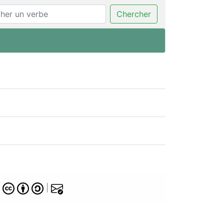
Chercher
A
|