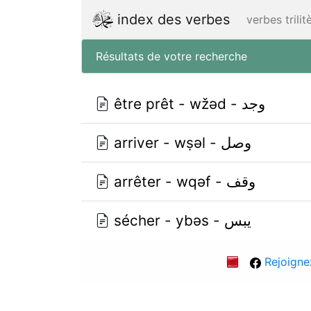
index des verbes
verbes trili
Résultats de votre recherche
être prêt - wžǝd - وجد
arriver - wṣǝl - وصل
arrêter - wqǝf - وقف
sécher - ybǝs - يبس
Rejoigne