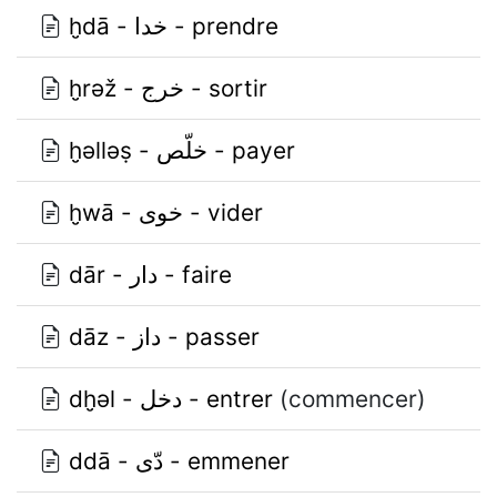
ḫdā - خدا - prendre
ḫrǝž - خرج - sortir
ḫǝllǝṣ - خلّص - payer
ḫwā - خوى - vider
dār - دار - faire
dāz - داز - passer
dḫǝl - دخل - entrer
(commencer)
ddā - دّى - emmener