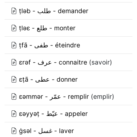
ṭlǝb - طلب - demander
ṭlǝɛ - طلع - monter
ṭfā - طفى - éteindre
ɛrǝf - عرف - connaitre
(savoir)
ɛṭā - عطى - donner
ɛǝmmǝr - عمّر - remplir
(emplir)
ɛǝyyǝṭ - عيّط - appeler
ġsǝl - غسل - laver