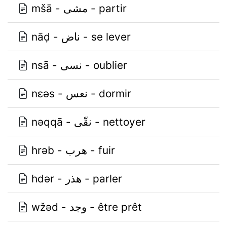
mšā - مشى - partir
nāḍ - ناض - se lever
nsā - نسى - oublier
nɛǝs - نعس - dormir
nǝqqā - نقّى - nettoyer
hrǝb - هرب - fuir
hdǝr - هذر - parler
wžǝd - وجد - être prêt