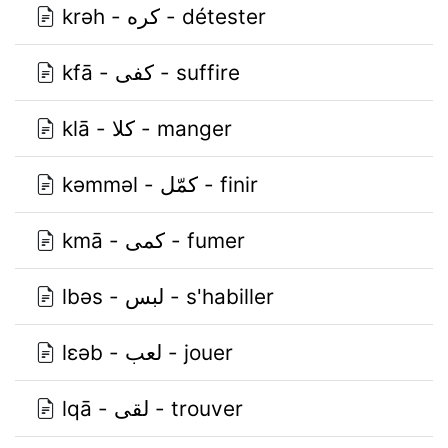
krǝh - كره - détester
kfā - كفى - suffire
klā - كلا - manger
kǝmmǝl - كمّل - finir
kmā - كمى - fumer
lbǝs - لبس - s'habiller
lɛǝb - لعب - jouer
lqā - لقى - trouver