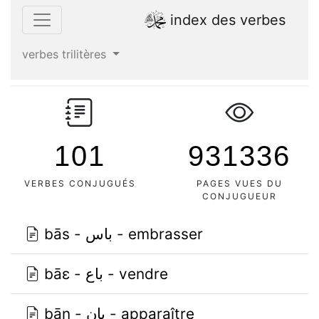
index des verbes
verbes trilitères
101
931336
VERBES CONJUGUÉS
PAGES VUES DU
CONJUGUEUR
bās - باس - embrasser
bāɛ - باع - vendre
bān - بان - apparaître