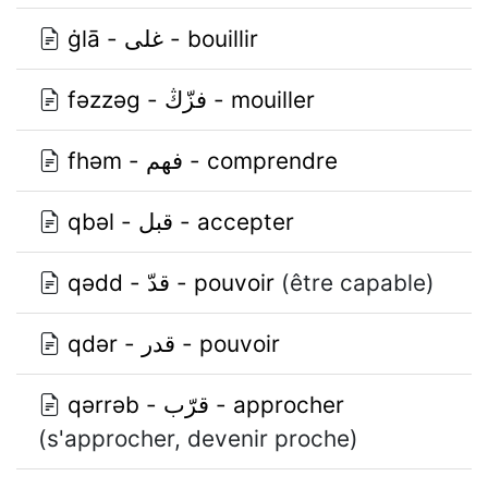
ġlā - غلى - bouillir
fǝzzǝg - فزّڭ - mouiller
fhǝm - فهم - comprendre
qbǝl - قبل - accepter
qǝdd - قدّ - pouvoir
(être capable)
qdǝr - قدر - pouvoir
qǝrrǝb - قرّب - approcher
(s'approcher, devenir proche)