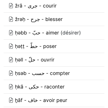
žrā - جرى - courir
žrǝḥ - جرح - blesser
ḥǝbb - حبّ - aimer
(désirer)
ḥǝṭṭ - حطّ - poser
ḥǝll - حلّ - ouvrir
ḥsǝb - حسب - compter
ḥkā - حكى - raconter
ḫāf - خاف - avoir peur