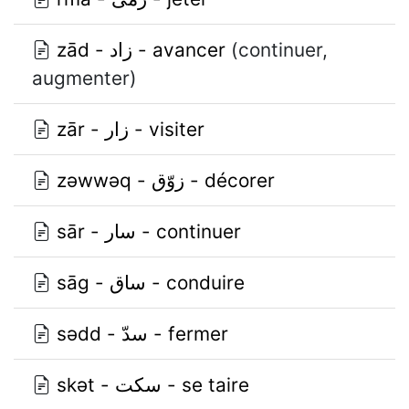
zād - زاد - avancer
(continuer,
augmenter)
zār - زار - visiter
zǝwwǝq - زوّق - décorer
sār - سار - continuer
sāg - ساق - conduire
sǝdd - سدّ - fermer
skǝt - سكت - se taire