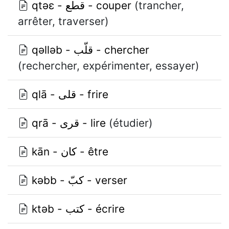
qtǝɛ - قطع - couper
(trancher,
arrêter, traverser)
qǝllǝb - قلّب - chercher
(rechercher, expérimenter, essayer)
qlā - قلى - frire
qrā - قرى - lire
(étudier)
kān - كان - être
kǝbb - كبّ - verser
ktǝb - كتب - écrire