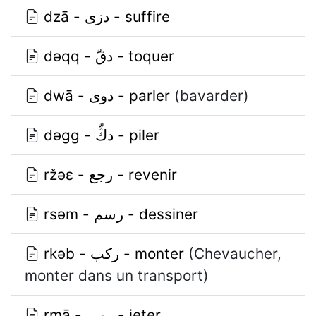
dzā - دزى - suffire
dǝqq - دقّ - toquer
dwā - دوى - parler
(bavarder)
dǝgg - دڭّ - piler
ržǝɛ - رجع - revenir
rsǝm - رسم - dessiner
rkǝb - ركب - monter
(Chevaucher,
monter dans un transport)
rmā - رمى - jeter