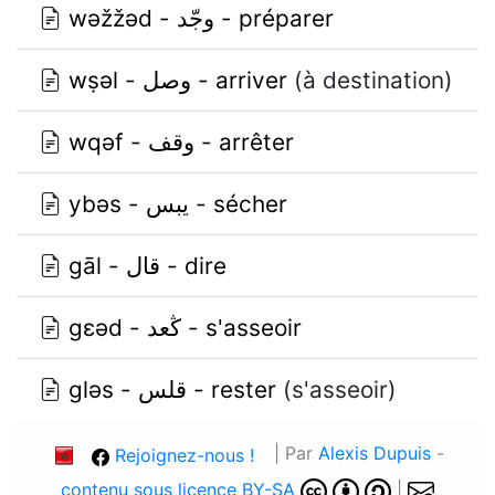
wǝžžǝd - وجّد - préparer
wṣǝl - وصل - arriver
(à destination)
wqǝf - وقف - arrêter
ybǝs - يبس - sécher
gāl - قال - dire
gɛǝd - ڭعد - s'asseoir
glǝs - قلس - rester
(s'asseoir)
| Par
Alexis Dupuis
-
Rejoignez-nous !
contenu sous licence BY-SA
|