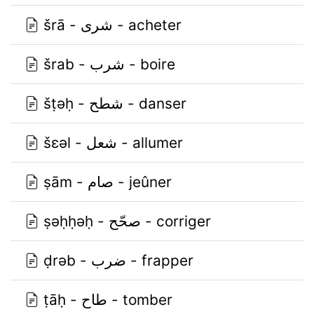
šrā - شرى - acheter
šrab - شرب - boire
šṭǝḥ - شطح - danser
šɛǝl - شعل - allumer
ṣām - صام - jeûner
ṣǝḥḥǝḥ - صحّح - corriger
ḍrǝb - ضرب - frapper
ṭāḥ - طاح - tomber