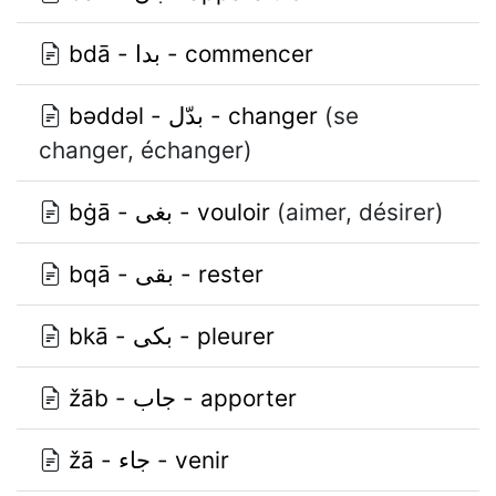
bdā - بدا - commencer
bǝddǝl - بدّل - changer
(se
changer, échanger)
bġā - بغى - vouloir
(aimer, désirer)
bqā - بقى - rester
bkā - بكى - pleurer
žāb - جاب - apporter
žā - جاء - venir