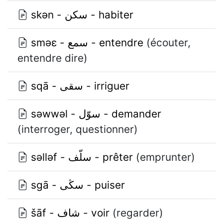
skǝn - سكن - habiter
smǝɛ - سمع - entendre
(écouter,
entendre dire)
sqā - سقى - irriguer
sǝwwǝl - سوّل - demander
(interroger, questionner)
sǝllǝf - سلّف - prêter
(emprunter)
sgā - سڭى - puiser
šāf - شاف - voir
(regarder)