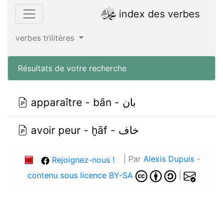
index des verbes
verbes trilitères
Résultats de votre recherche
apparaître - bān - بان
avoir peur - ḫāf - خاف
| Par
Alexis Dupuis
-
Rejoignez-nous !
contenu sous licence BY-SA
|