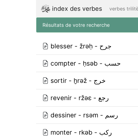
index des verbes
verbes trili
Résultats de votre recherche
blesser - žrǝḥ - جرح
compter - ḥsǝb - حسب
sortir - ḫrǝž - خرج
revenir - ržǝɛ - رجع
dessiner - rsǝm - رسم
monter - rkǝb - ركب