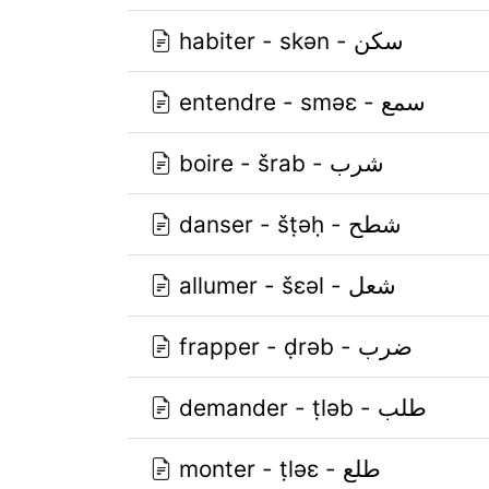
habiter - skǝn - سكن
entendre - smǝɛ - سمع
boire - šrab - شرب
danser - šṭǝḥ - شطح
allumer - šɛǝl - شعل
frapper - ḍrǝb - ضرب
demander - ṭlǝb - طلب
monter - ṭlǝɛ - طلع