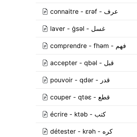
connaitre - ɛrǝf - عرف
laver - ġsǝl - غسل
comprendre - fhǝm - فهم
accepter - qbǝl - قبل
pouvoir - qdǝr - قدر
couper - qtǝɛ - قطع
écrire - ktǝb - كتب
détester - krǝh - كره